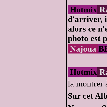
Hotmix
R
d'arriver, 
alors ce n
photo est 
Najoua
B
Hotmix
R
la montrer 
Sur cet Alb