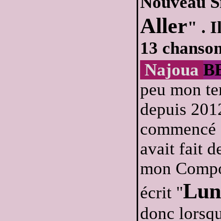
Nouveau Si
Aller
" . 
13 chanson
Najoua
B
peu mon tem
depuis 2012
commencé à 
avait fait 
mon Composi
Lun
écrit "
donc lorsqu