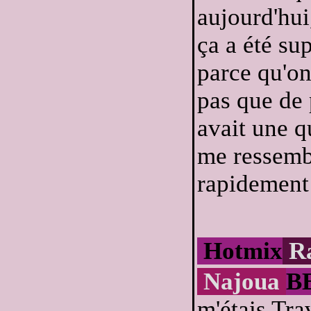
aujourd'hui
ça a été su
parce qu'on
pas que de 
avait une q
me ressemb
rapidement -
Hotmix
R
Najoua
B
m'étais Tra