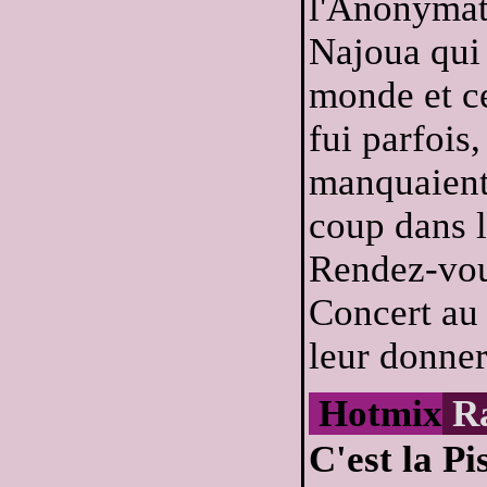
l'Anonymat 
Najoua qui 
monde et ce
fui parfois
manquaient,
coup dans l
Rendez-vous
Concert au 
leur donne
Hotmix
R
C'est la Pi