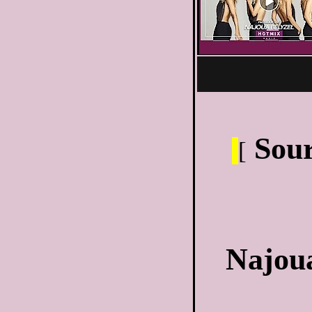
Sour
[
Najou