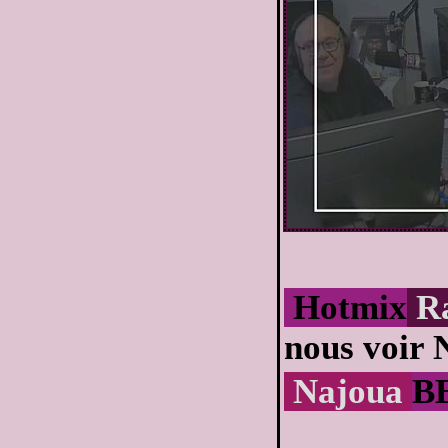
Hotmix
R
nous voir 
Najoua
B