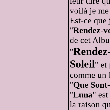
leur dire q
voilà je me
Est-ce que 
"
Rendez-v
de cet Albu
Rendez
"
Soleil
" et
comme un E
"
Que Sont-
"
Luna
" es
la raison qu