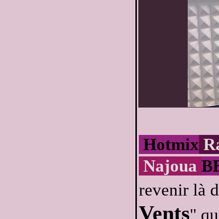
Hotmix
R
Najoua
B
revenir là 
Vents
" qu