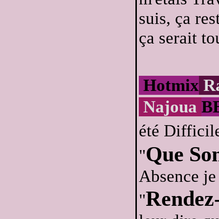
suis, ça re
ça serait to
Hotmix
R
Najoua
B
été Diffici
Que Son
"
Absence je 
Rendez
"