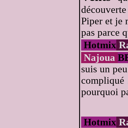
découverte 
Piper et je
pas parce q
Hotmix
R
Najoua
B
suis un peu
compliqué !
pourquoi pa
Hotmix
R