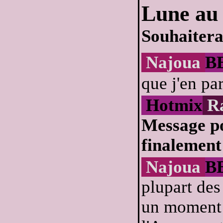
Lune au 
Souhaitera
Najoua
B
que j'en par
Hotmix
R
Message po
finalement
Najoua
B
plupart des
un moment d