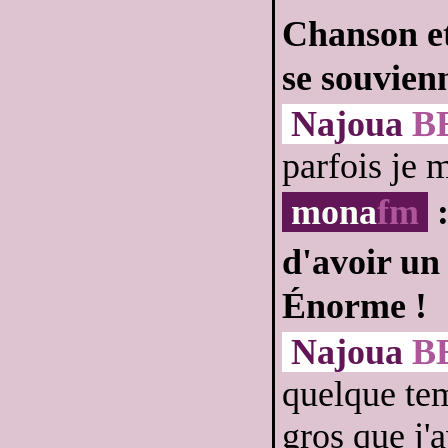
Chanson et 
se souvien
Najoua
B
parfois je m
mona
fm
:
d'avoir un 
Énorme !
Najoua
B
quelque tem
gros que j'a