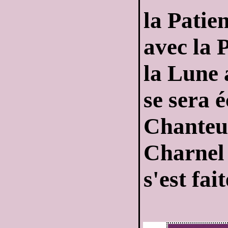
la Patie
avec la 
la Lune 
se sera 
Chanteus
Charnel 
s'est fai