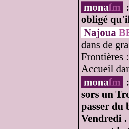
mona
fm
:
obligé qu'i
Najoua
B
dans de gra
Frontières :
Accueil dan
mona
fm
:
sors un Tro
passer du 
Vendredi . 