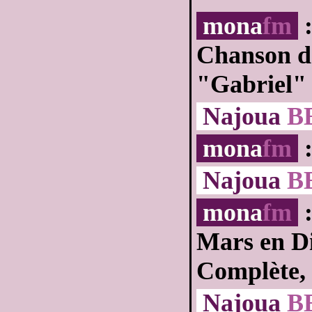
mona
fm
:
Chanson d
"Gabriel" 
Najoua
B
mona
fm
:
Najoua
B
mona
fm
:
Mars en Di
Complète, 
Najoua
B