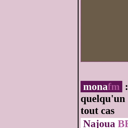
mona
fm
:
quelqu'un d
tout cas
Najoua
B