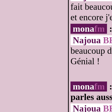
fait beauc
et encore j'
mona
fm
:
Najoua
B
beaucoup de
Génial !
mona
fm
:
parles auss
Najoua
B