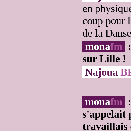
en physique
coup pour l
de la Dans
mona
fm
:
sur Lille !
Najoua
B
mona
fm
:
s'appelait
travaillais