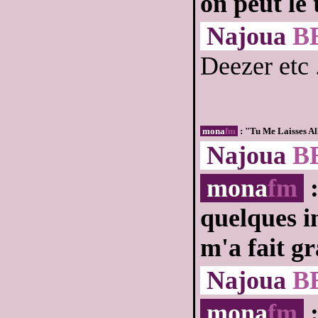
on peut le 
Najoua
B
Deezer etc .
mona
fm
: "Tu Me Laisses All
Najoua
B
mona
fm
:
quelques in
m'a fait gr
Najoua
B
mona
fm
: