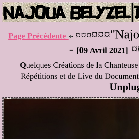
¤¤¤"Najo
¤¤¤
Page Précédente
-
¤
0
[
9 Avril 2021]
Q
uelques Créations de
l
a Chanteuse
Répétitions et de Live du Document
Unplu