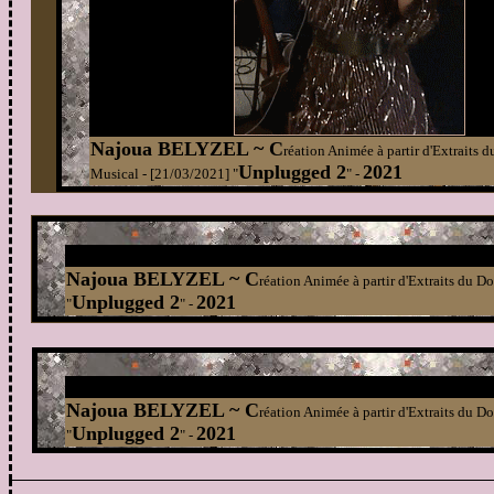
Najoua BELYZEL ~ C
réation Animée à partir d'Extraits 
Unplugged 2
2021
Musical - [21/03/2021]
"
"
-
Najoua BELYZEL ~ C
réation Animée à partir d'Extraits du 
Unplugged 2
2021
"
"
-
Najoua BELYZEL ~ C
réation Animée à partir d'Extraits du 
Unplugged 2
2021
"
"
-