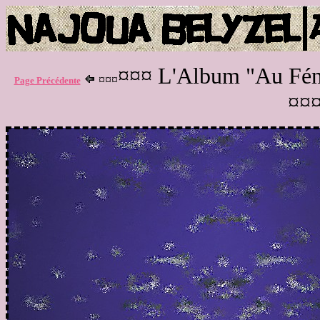
¤¤¤ L'Album "Au Fém
¤¤¤
Page Précédente
¤¤