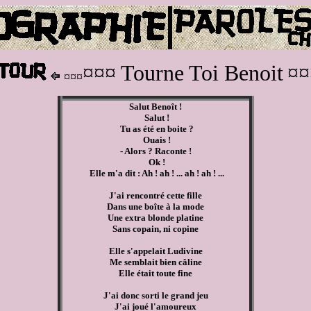
¤¤¤ Tourne Toi Benoit
¤¤
¤¤¤
Salut Benoît !
Salut !
Tu as été en boite ?
Ouais !
- Alors ? Raconte !
Ok !
Elle m'a dit : Ah ! ah ! ... ah ! ah ! ...
J'ai rencontré cette fille
Dans une boîte à la mode
Une extra blonde platine
Sans copain, ni copine
Elle s'appelait Ludivine
Me semblait bien câline
Elle était toute fine
J'ai donc sorti le grand jeu
J'ai joué l'amoureux