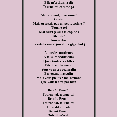
Elle m'a dit m'a dit
Tourne-toi comme ça
Alors Benoît, tu as aimé?
Ouais!
Mais tu serais pas un peu .. techno ?
Tourne-toi
Moi aussi je suis ta copine !
Ah ! ah !
Tourne-toi !
Je suis la seule! (ou alors giga funk)
À tous les tombeurs
À tous les séducteurs
Qui à toutes ces filles
Déchirent le coeur
Vous vous croyez malin
En jouant masculin
Mais vous pleurez maintenant
Que vous n'êtes pas bien
Benoît, Benoît,
Tourne-toi, tourne-toi
Benoît, Benoît,
Tourne-toi, tourne-toi
Il m'a dit ah ! ah !
Benoît Benoît
Ouh ! il m'a dit