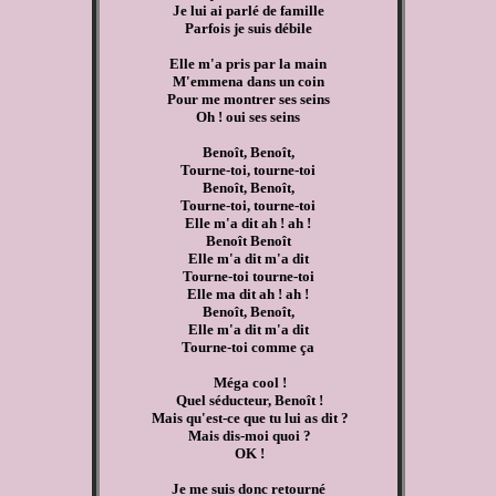
Je lui ai parlé de famille
Parfois je suis débile
Elle m'a pris par la main
M'emmena dans un coin
Pour me montrer ses seins
Oh ! oui ses seins
Benoît, Benoît,
Tourne-toi, tourne-toi
Benoît, Benoît,
Tourne-toi, tourne-toi
Elle m'a dit ah ! ah !
Benoît Benoît
Elle m'a dit m'a dit
Tourne-toi tourne-toi
Elle ma dit ah ! ah !
Benoît, Benoît,
Elle m'a dit m'a dit
Tourne-toi comme ça
Méga cool !
Quel séducteur, Benoît !
Mais qu'est-ce que tu lui as dit ?
Mais dis-moi quoi ?
OK !
Je me suis donc retourné