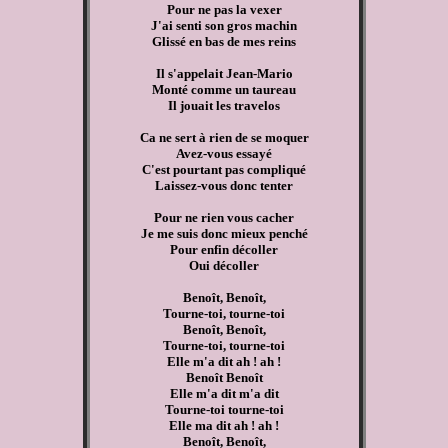
Pour ne pas la vexer
J'ai senti son gros machin
Glissé en bas de mes reins
Il s'appelait Jean-Mario
Monté comme un taureau
Il jouait les travelos
Ca ne sert à rien de se moquer
Avez-vous essayé
C'est pourtant pas compliqué
Laissez-vous donc tenter
Pour ne rien vous cacher
Je me suis donc mieux penché
Pour enfin décoller
Oui décoller
Benoît, Benoît,
Tourne-toi, tourne-toi
Benoît, Benoît,
Tourne-toi, tourne-toi
Elle m'a dit ah ! ah !
Benoît Benoît
Elle m'a dit m'a dit
Tourne-toi tourne-toi
Elle ma dit ah ! ah !
Benoît, Benoît,