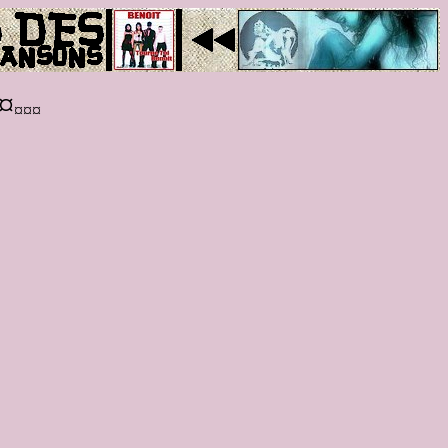
¤
¤¤¤