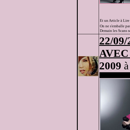
Et un Article à Lire 
On ne s'emballe pas
Demain les Scans so
22
/09/
AVEC
2009