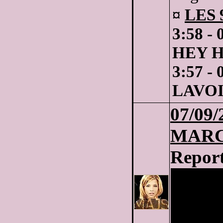
¤
LES 
3:58 -
HEY HE
3:57 -
LAVO
07
/09/
MARC
Report