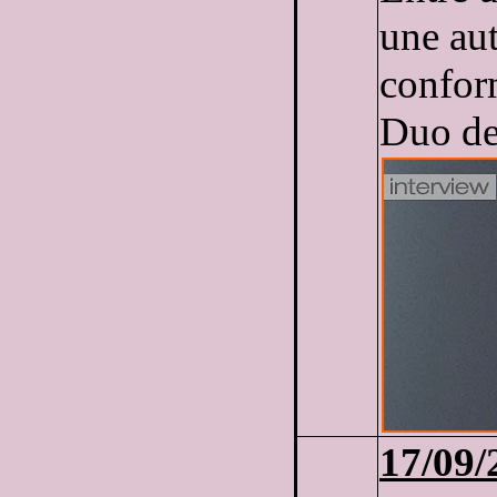
une aut
confor
Duo de
17/09/