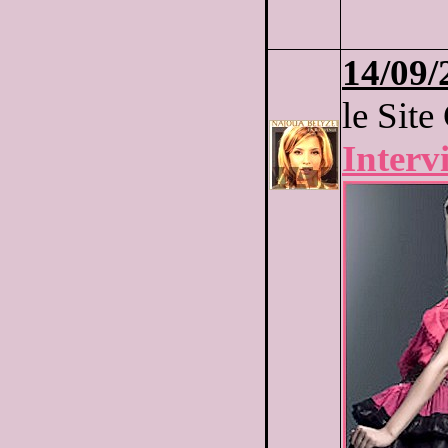
14/09/
le Site
Interv