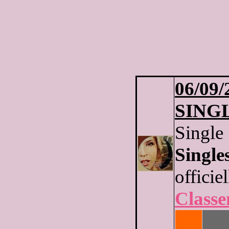
06
/09/
SING
Single 
Single
officie
Class