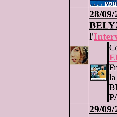
28
/09/
BELY
l'
Inter
Co
E
Fr
la
BE
P
29
/09/