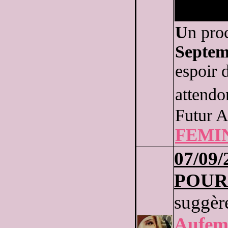
U
n pro
Septem
espoir 
attend
Futur 
FEMI
07
/09/
POUR
suggère
Aufem