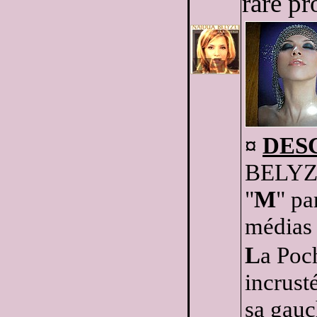
rare pr
¤
DES
BELYZ
"
M
" pa
médias 
L
a Poc
incrust
sa gauc