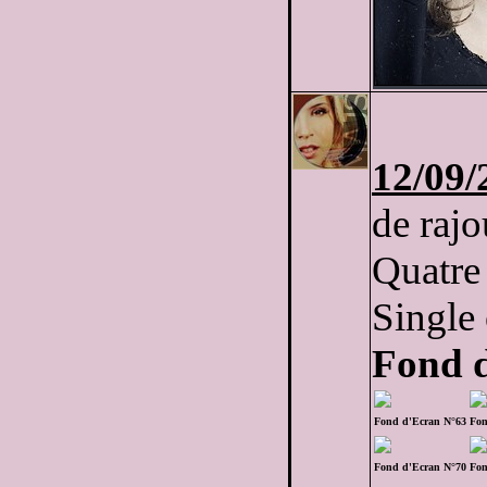
12/09/
de rajo
Quatre 
Single
Fond 
Fond d'Ecran N°63
Fon
Fond d'Ecran N°70
Fon