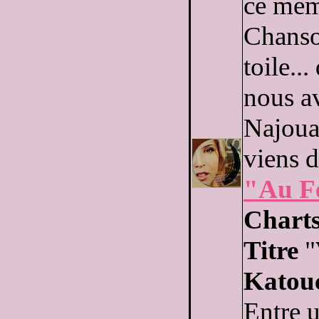
ce même
Chanso
toile..
nous a
Najoua
viens d
"Au F
Chart
Titre
"
Katou
Entre u