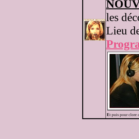
NOUV
les dé
Lieu d
Progr
E
t puis pour clore 