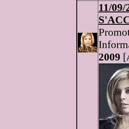
11/09/
S'AC
Promot
Informa
2009
[