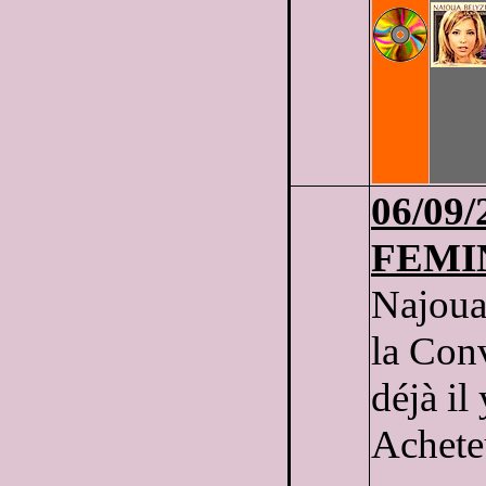
06
/09/
FEMI
Najou
la Conv
déjà il
Acheteu