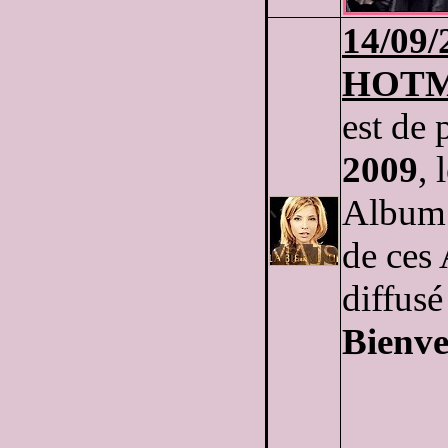
14/09/
HOTM
est de 
2009
,
Albu
de ces 
diffusé
Bienv