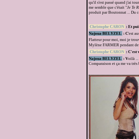
qu'il s'est passé quand j'ai tou
me semble que c'était "
Je Te 
produit par Boutonnat ... Du co
Christophe CARON
: Et pu
Najoua BELYZEL
: C
'est a
Flatteur pour moi, moi je trou
Mylène FARMER pendant de lo
Christophe CARON
: C'est
Najoua BELYZEL
: V
oilà .
Comparaison et ça me va très b