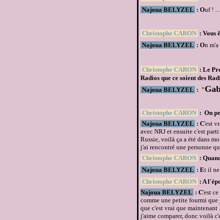
Najoua BELYZEL
: O
uf ! .
Christophe CARON
: Vous 
Najoua BELYZEL
: O
n m'a
Christophe CARON
: Le Pr
Radios que ce soient des Rad
Gab
Najoua BELYZEL
: "
Christophe CARON
: On pe
Najoua BELYZEL
: C
'est v
avec NRJ et ensuite c'est part
Russie, voilà ça a été dans mo
j'ai rencontré une personne qu
Christophe CARON
: Quand 
Najoua BELYZEL
: E
t il n
Christophe CARON
: A l'ép
Najoua BELYZEL
: C
'est c
comme une petite fourmi que j
que c'est vrai que maintenant .
j'aime comparer, donc voilà c'