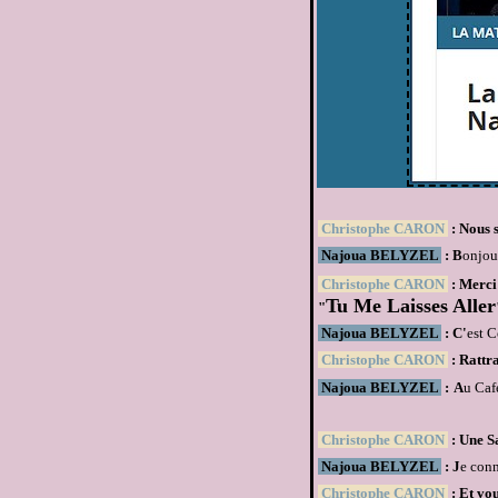
Christophe CARON
: Nous 
Najoua BELYZEL
: B
onjou
Christophe CARON
: Merci 
Tu Me Laisses Aller
"
Najoua BELYZEL
: C'
est C
Christophe CARON
: Rattr
Najoua BELYZEL
:
A
u Caf
Christophe CARON
: Une Sa
Najoua BELYZEL
: J
e conn
Christophe CARON
: Et vou