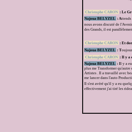
Christophe CARON
: Le Gr
Najoua BELYZEL
: A
ttends 
nous avons discuté de l'Avenir 
des Grands, il est parallèlemen
Christophe CARON
: Et do
Najoua BELYZEL
: T
oujour
Christophe CARON
: Il y 
Najoua BELYZEL
: I
l y a e
plus me Transformer qu'autre 
Artistes . Il a travaillé avec 
me lancer dans l'auto Productio
Il s'est avéré qu'il y a eu que
effectivement j'ai tiré les ri