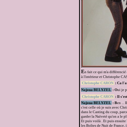
E
n fait ce qui m'a différenci
à l'intérieur et Christophe CAS
Christophe CARON
: Ca l'a
Najoua BELYZEL
: O
ui je p
Christophe CARON
: Il s'e
Najoua BELYZEL
: B
en ... 
c'est celle où je suis avec Ch
dans le Casting du coup, parce
garder la Naïveté qu'on a le plu
Et puis voilà . Et puis ensuite
les Boîtes de Nuit de France, j