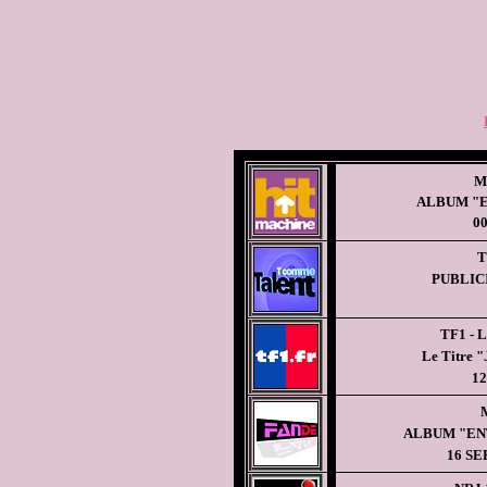
M
ALBUM "
00
T
PUBLIC
TF1 - L
Le Titre
12
M
ALBUM "EN
16
SE