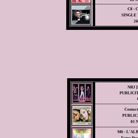
C8 - 
SINGLE "
26
NRJ [
PUBLICIT
Contac
PUBLIC
01 
M6 - L'A
Entre Deu