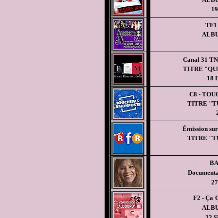
19
TF1 
ALBU
Canal 31 TN
TITRE "QU
18
C8 -
TOUC
TITRE "T
Émission s
TITRE "T
B
Documenta
27
F2 - Ça
ALBU
22 