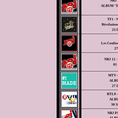
NRJ 1
ALBUM "
TF1 -
Révélation
23
Les Coulis
27
NRJ 12 -
01
MTV 
ALBU
27
RTL9 -
ALBU
30 
NRJ PA
ALBU