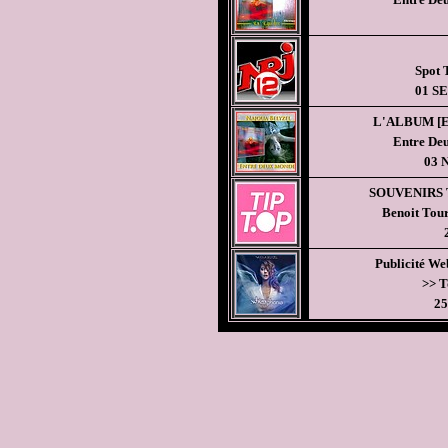
Spot
01 S
L'ALBUM
[
Entre Deu
03 
SOUVENIRS 
Benoit Tour
Publicité We
>> To
25